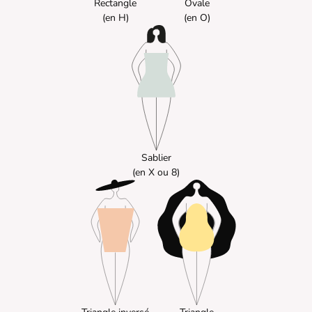
Rectangle
Ovale
(en H)
‍(en O)
Sablier
(en X ou 8)