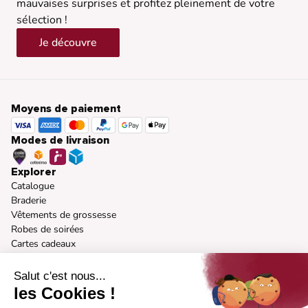
mauvaises surprises et profitez pleinement de votre
sélection !
Je découvre
Moyens de paiement
Modes de livraison
Explorer
Catalogue
Braderie
Vêtements de grossesse
Robes de soirées
Cartes cadeaux
A propos
Notre vision
Salut c'est nous...
Nos marques
les Cookies !
Mode responsable