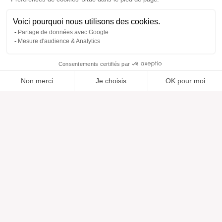
Voici pourquoi nous utilisons des cookies.
Partage de données avec Google
Mesure d'audience & Analytics
Consentements certifiés par
Non merci
Je choisis
OK pour moi
Ajouté à “”
Ajouté à la wishlist
Ajouter à une liste
Voir
Axeptio consent
Plateforme de Gestion du Consentement : Personnalisez vos O
Notre plateforme vous permet d'adapter et de gérer vos paramètr
Aide
À propos
Centre d'aide
Nos marques
Contactez-nous
Les avis
Préférences cookies
Notre vision
Mode responsable
Services
Presse
Morphologies