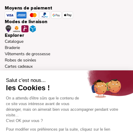
Moyens de paiement
Modes de livraison
Explorer
Catalogue
Braderie
Vêtements de grossesse
Robes de soirées
Cartes cadeaux
A propos
Notre vision
Salut c'est nous...
Nos marques
les Cookies !
Mode responsable
Presse
On a attendu d'être sûrs que le contenu de
Morphologies
ce site vous intéresse avant de vous
Devenir ambassadrice
déranger, mais on aimerait bien vous accompagner pendant votre
Aide
visite...
C'est OK pour vous ?
Comment ça marche
Centre d'aide
Pour modifier vos préférences par la suite, cliquez sur le lien