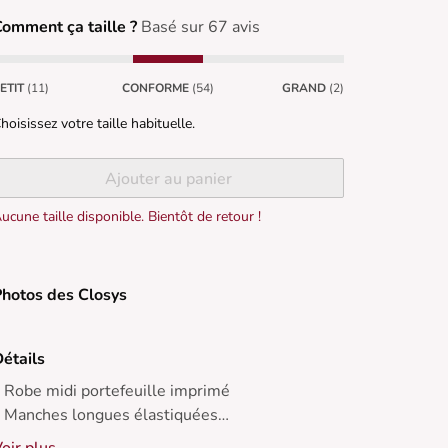
omment ça taille ?
Basé sur 67 avis
ETIT
(11)
CONFORME
(54)
GRAND
(2)
hoisissez votre taille habituelle.
Ajouter au panier
ucune taille disponible. Bientôt de retour !
hotos des Closys
étails
lle imprimé
 Manches longues élastiquées
 Col V devant