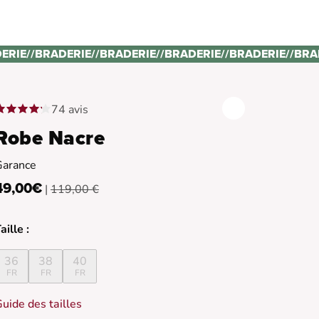
ERIE
//
BRADERIE
//
BRADERIE
//
BRADERIE
//
BRADERIE
//
BRA
74 avis
Robe Nacre
Garance
49,00€
|
119,00 €
aille :
36
38
40
FR
FR
FR
uide des tailles