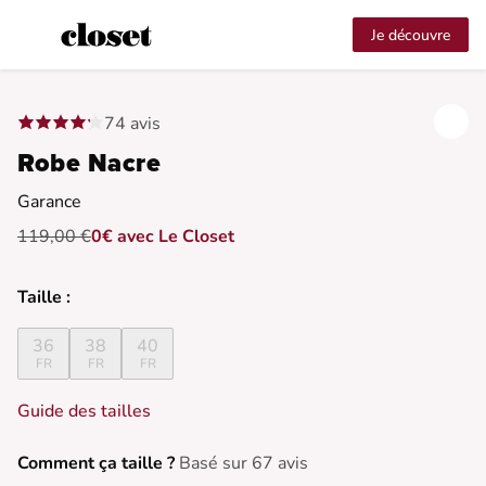
Je découvre
74 avis
Robe Nacre
Garance
119,00 €
0€ avec Le Closet
Taille :
36
38
40
FR
FR
FR
Guide des tailles
Comment ça taille ?
Basé sur 67 avis