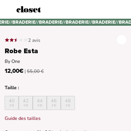
ERIE
//
BRADERIE
//
BRADERIE
//
BRADERIE
//
BRADERIE
//
BRAD
2 avis
Robe Esta
By One
12,00€
|
55,00 €
Taille :
40
42
44
46
48
FR
FR
FR
FR
FR
Guide des tailles