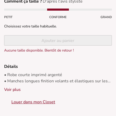
Comment ça taille ?
D'après l'avis styliste
PETIT
CONFORME
GRAND
Choisissez votre taille habituelle.
Ajouter au panier
Aucune taille disponible. Bientôt de retour !
Détails
• Robe courte imprimé argenté
• Manches longues finition volants et élastiques sur les
poignets
Voir plus
• Encolure V qui met en valeur de le décolleté
• Trois plis au niveau de la poitrine créent une silhouette
Louer dans mon Closet
sensationnelle
• Elastique dans le dos qui permet de s'adapter à toutes