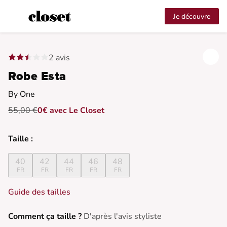
Je découvre
2 avis
Robe Esta
By One
55,00 €
0€ avec Le Closet
Taille :
40
42
44
46
48
FR
FR
FR
FR
FR
Guide des tailles
Comment ça taille ?
D'après l'avis styliste