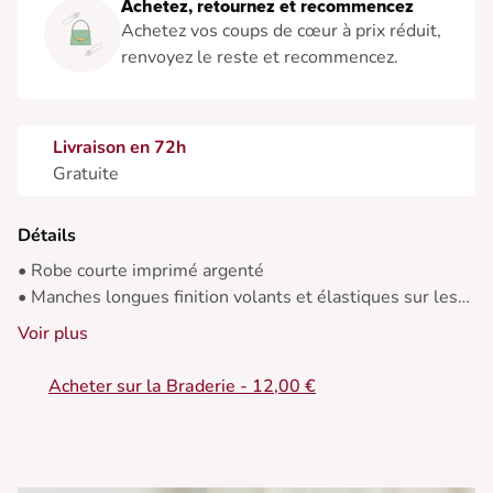
Achetez, retournez et recommencez
Achetez vos coups de cœur à prix réduit,
renvoyez le reste et recommencez.
Livraison en 72h
Gratuite
Détails
• Robe courte imprimé argenté
• Manches longues finition volants et élastiques sur les
poignets
Voir plus
• Encolure V qui met en valeur de le décolleté
• Trois plis au niveau de la poitrine créent une silhouette
Acheter sur la Braderie - 12,00 €
sensationnelle
• Elastique dans le dos qui permet de s'adapter à toutes
les morphologies