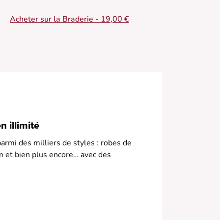
 Veste courte
Acheter sur la Braderie - 19,00 €
 Coupe structurée
 Col à revers
• Manches longues
 Poches plaquées
 illimité
armi des milliers de styles : robes de
m et bien plus encore… avec des