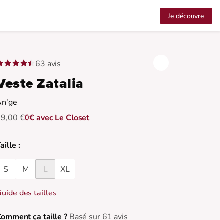
Je découvre
63 avis
Veste Zatalia
An'ge
99,00 €
0€ avec Le Closet
aille :
S
M
L
XL
uide des tailles
omment ça taille ?
Basé sur 61 avis