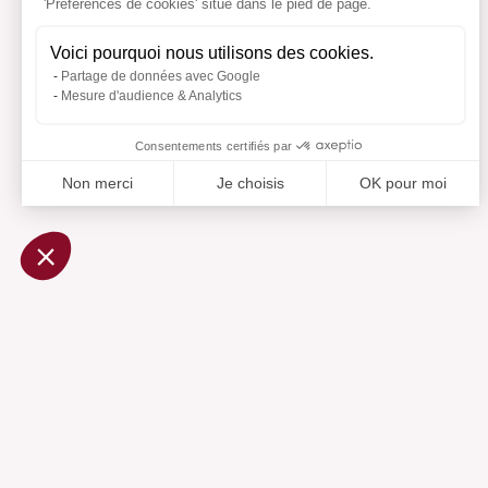
'Préférences de cookies' situé dans le pied de page.
Voici pourquoi nous utilisons des cookies.
Partage de données avec Google
Mesure d'audience & Analytics
Consentements certifiés par
Non merci
Je choisis
OK pour moi
Axeptio consent
Plateforme de Gestion du Consentement : Personnalisez vo
Notre plateforme vous permet d'adapter et de gérer vos param
Ajouté 
Aj
Aide
Centre d'aide
Contactez-nous
Préférences cookies