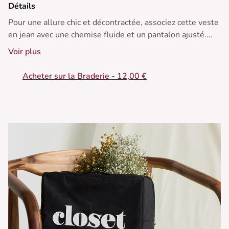
Détails
Pour une allure chic et décontractée, associez cette veste
en jean avec une chemise fluide et un pantalon ajusté.
Parfaite pour les journées fraîches grâce à sa coupe sans
Voir plus
manches.
Acheter sur la Braderie - 12,00 €
• Veste en coton
• Coupe droite
• Sans manches
• Fermeture zippée
• Deux poches frontales