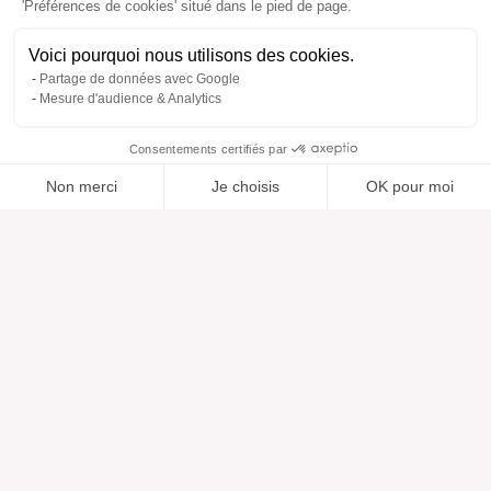
'Préférences de cookies' situé dans le pied de page.
Voici pourquoi nous utilisons des cookies.
Partage de données avec Google
Mesure d'audience & Analytics
Consentements certifiés par
Non merci
Je choisis
OK pour moi
Ajouté à “”
Ajouté à la wishlist
Ajouter à une liste
Voir
Axeptio consent
Plateforme de Gestion du Consentement : Personnalisez vos O
Notre plateforme vous permet d'adapter et de gérer vos paramètr
Aide
À propos
Centre d'aide
Nos marques
Contactez-nous
Les avis
Préférences cookies
Notre vision
Mode responsable
Services
Presse