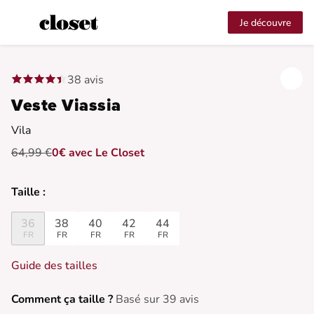
Je découvre
38 avis
Veste Viassia
Vila
64,99 €
0€ avec Le Closet
Taille :
36
38
40
42
44
FR
FR
FR
FR
FR
Guide des tailles
Comment ça taille ?
Basé sur 39 avis