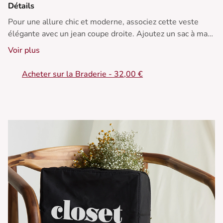
Détails
Pour une allure chic et moderne, associez cette veste
élégante avec un jean coupe droite. Ajoutez un sac à main
structuré pour une touche sophistiquée. Idéale pour la
Voir plus
mi-saison
• Veste courte en tweed
Acheter sur la Braderie - 32,00 €
• Col rond
• Boutons dorés décoratifs
• Poches plaquées avec franges
• Finitions contrastantes