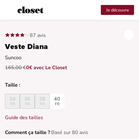
Je découvre
87 avis
Veste Diana
Suncoo
165,00 €
0€ avec Le Closet
Taille :
34
36
38
40
FR
FR
FR
FR
Guide des tailles
Comment ça taille ?
Basé sur 80 avis