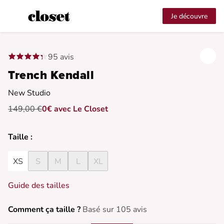
Je découvre
95 avis
Trench Kendall
New Studio
149,00 €
0€ avec Le Closet
Taille :
XS
S
M
L
XL
Guide des tailles
Comment ça taille ?
Basé sur 105 avis