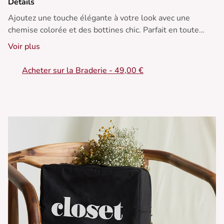
Détails
Ajoutez une touche élégante à votre look avec une
chemise colorée et des bottines chic. Parfait en toute
saison.
Voir plus
• Veste longue à boutonnage croisé
Acheter sur la Braderie - 49,00 €
• Coupe droite et structurée
• Grand col chemise
• Boucles ajustables aux manches
• Boutons contrastants élégants