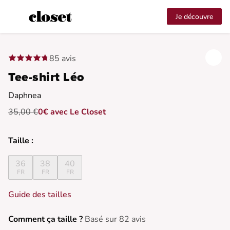
Je découvre
85 avis
Tee-shirt Léo
Daphnea
35,00 €
0€ avec Le Closet
Taille :
36
38
40
FR
FR
FR
Guide des tailles
Comment ça taille ?
Basé sur 82 avis