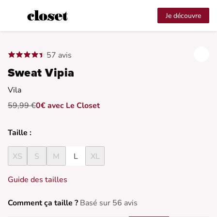
Je découvre
57 avis
Sweat Vipia
Vila
59,99 €
0€ avec Le Closet
Taille :
XS
S
M
L
XL
Guide des tailles
Comment ça taille ?
Basé sur 56 avis