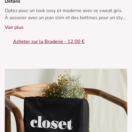
Détails
Optez pour un look cosy et moderne avec ce sweat gris.
À associer avec un jean slim et des bottines pour un style
hivernal tendance.
Voir plus
• Sweat en coton gris a paillettes
Acheter sur la Braderie - 12,00 €
• Coupe ample
• Manches longues
• Épaules tombantes
• Fils métalliques discrets