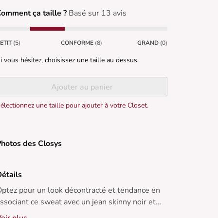
omment ça taille ?
Basé sur 13 avis
ETIT
(5)
CONFORME
(8)
GRAND
(0)
i vous hésitez, choisissez une taille au dessus.
Ajouter au panier
électionnez une taille pour ajouter à votre Closet.
hotos des Closys
étails
ptez pour un look décontracté et tendance en
ssociant ce sweat avec un jean skinny noir et
es baskets blanches. Idéal pour les journées