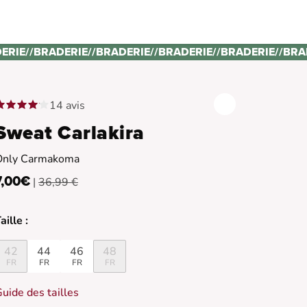
ERIE
//
BRADERIE
//
BRADERIE
//
BRADERIE
//
BRADERIE
//
BRA
14 avis
Sweat Carlakira
Only Carmakoma
7,00€
|
36,99 €
aille :
42
44
46
48
FR
FR
FR
FR
uide des tailles