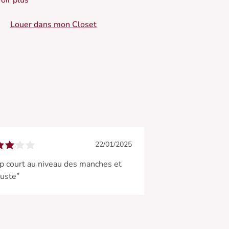
oir plus
raîches d'hiver, il apportera une touche de peps
 votre tenue.
Louer dans mon Closet
 Sweat en coton
• Coupe ample
• Manches longues
 Imprimé "C'est la vie" au dos
 Col rond
22/01/2025
p court au niveau des manches et
uste”