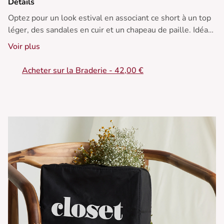
Détails
Optez pour un look estival en associant ce short à un top
léger, des sandales en cuir et un chapeau de paille. Idéal
pour une promenade en bord de mer !
Voir plus
• Short en coton
Acheter sur la Braderie - 42,00 €
• Coupe ajustée
• Taille haute
• Motif floral
• Ourlet festonné