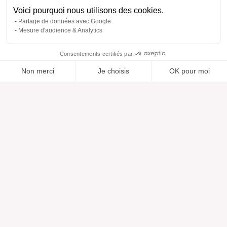
Voici pourquoi nous utilisons des cookies.
Partage de données avec Google
Mesure d'audience & Analytics
Consentements certifiés par
Non merci
Je choisis
OK pour moi
Ajouté à “”
Ajouté à la wishlist
Ajouter à une liste
Voir
Axeptio consent
Plateforme de Gestion du Consentement : Personnalisez vos O
Notre plateforme vous permet d'adapter et de gérer vos paramètr
Aide
À propos
Centre d'aide
Nos marques
Contactez-nous
Les avis
Préférences cookies
Notre vision
Mode responsable
Services
Presse
Morphologies
Catalogue