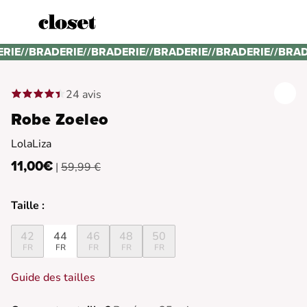
ERIE
//
BRADERIE
//
BRADERIE
//
BRADERIE
//
BRADERIE
//
BRAD
24 avis
Robe Zoeleo
LolaLiza
11,00€
|
59,99 €
Taille :
42
44
46
48
50
FR
FR
FR
FR
FR
Guide des tailles