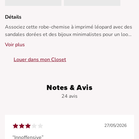
Détails
Associez cette robe-chemise à imprimé léopard avec des
sandales dorées et des bijoux minimalistes pour un look
chic et audacieux. Parfaite pour les journées estivales
Voir plus
décontractées.
Louer dans mon Closet
• Robe-chemise
• Imprimé léopard
• Manches courtes
• Fente latérale
Notes & Avis
• Boutonnage sur le devant
24 avis
27/05/2026
“Innoffensive”