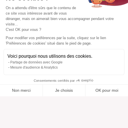
On a attendu d'être sûrs que le contenu de
ce site vous intéresse avant de vous
déranger, mais on aimerait bien vous accompagner pendant votre
visite...
C'est OK pour vous ?
Pour modifier vos préférences par la suite, cliquez sur le lien
'Préférences de cookies' situé dans le pied de page.
Voici pourquoi nous utilisons des cookies.
Partage de données avec Google
Mesure d'audience & Analytics
Consentements certifiés par
Non merci
Je choisis
OK pour moi
Ajouté à “”
Ajouté à la wishlist
Ajouter à une liste
Voir
Axeptio consent
Plateforme de Gestion du Consentement : Personnalisez vos O
Notre plateforme vous permet d'adapter et de gérer vos paramètr
Aide
À propos