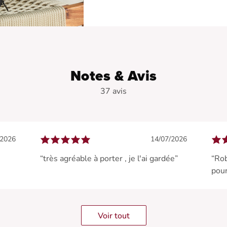
Notes & Avis
37 avis
/2026
14/07/2026
“très agréable à porter , je l'ai gardée”
“Rob
pour
Voir tout