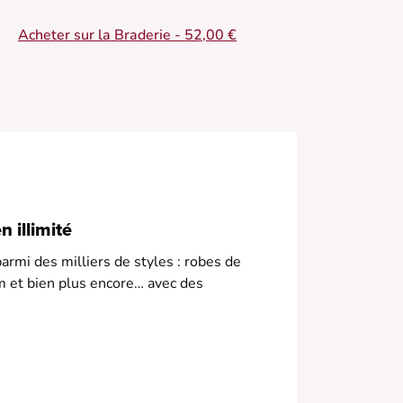
 Robe courte
Acheter sur la Braderie - 52,00 €
 Décolleté en V
 Manches courtes
 Taille empire
 Motif texturé
 illimité
armi des milliers de styles : robes de
m et bien plus encore… avec des