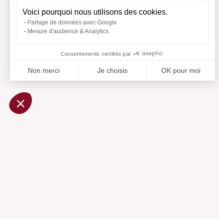
Voici pourquoi nous utilisons des cookies.
Partage de données avec Google
Mesure d'audience & Analytics
Consentements certifiés par
Non merci
Je choisis
OK pour moi
Axeptio consent
Plateforme de Gestion du Consentement : Personnalisez vo
Notre plateforme vous permet d'adapter et de gérer vos param
Ajouté 
Aj
Aide
Centre d'aide
Contactez-nous
Préférences cookies