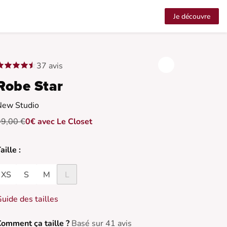
Je découvre
37 avis
Robe Star
New Studio
99,00 €
0€ avec Le Closet
aille :
XS
S
M
L
uide des tailles
omment ça taille ?
Basé sur 41 avis