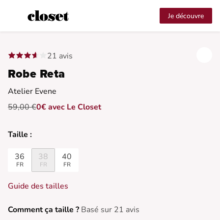
Je découvre
21 avis
Robe Reta
Atelier Evene
59,00 €
0€ avec Le Closet
Taille :
36
38
40
FR
FR
FR
Guide des tailles
Comment ça taille ?
Basé sur 21 avis