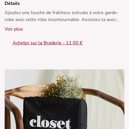
Détails
Ajoutez une touche de fraîcheur estivale à votre garde-
robe avec cette robe incontournable. Associez-la avec
des sandales dorées et un chapeau de paille pour une
Voir plus
allure chic et légère sous le soleil.
Acheter sur la Braderie - 11,00 €
• Robe courte à volants sur le bas
• Encolure légèrement en V
• Manches courtes
• Taille smockée
• Motif tie-dye