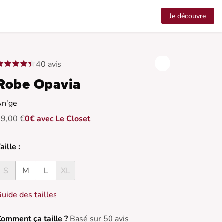
Je découvre
40 avis
Robe Opavia
An'ge
69,00 €
0€ avec Le Closet
aille :
S
M
L
XL
uide des tailles
omment ça taille ?
Basé sur 50 avis