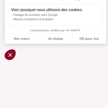
Voici pourquoi nous utilisons des cookies.
Partage de données avec Google
Mesure d'audience & Analytics
Consentements certifiés par
Non merci
Je choisis
OK pour moi
Axeptio consent
Plateforme de Gestion du Consentement : Personnalisez vo
Notre plateforme vous permet d'adapter et de gérer vos param
Ajouté 
Aj
Aide
Centre d'aide
Contactez-nous
Préférences cookies