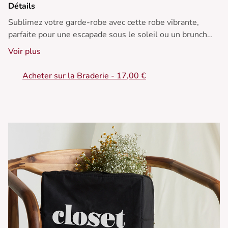
Détails
Sublimez votre garde-robe avec cette robe vibrante,
parfaite pour une escapade sous le soleil ou un brunch
dominical. Associez-la à des sandales compensées pour
Voir plus
une allure chic et décontractée.
• Robe en viscose
Acheter sur la Braderie - 17,00 €
• Coupe ample
• Manches trois-quarts
• Longueur midi
• Imprimé abstrait