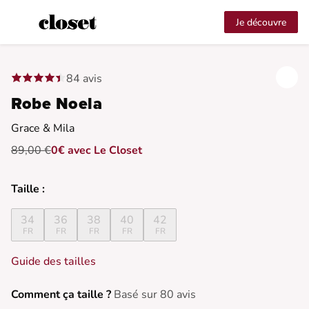
Je découvre
84 avis
Robe Noela
Grace & Mila
89,00 €
0€ avec Le Closet
Taille :
34
36
38
40
42
FR
FR
FR
FR
FR
Guide des tailles
Comment ça taille ?
Basé sur 80 avis