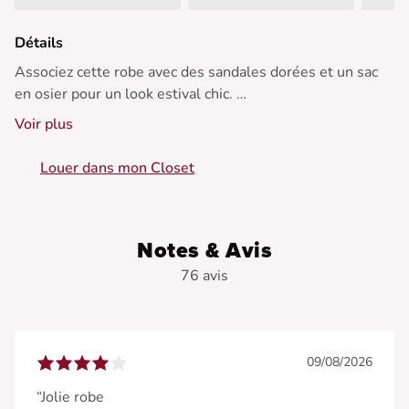
Détails
Associez cette robe avec des sandales dorées et un sac
en osier pour un look estival chic.
Voir plus
• Robe courte
• Décolleté en V
Louer dans mon Closet
• Manches courtes évasées
• Taille empire flatteuse
• Effet volanté sur la jupe
Notes & Avis
76 avis
09/08/2026
“Jolie robe