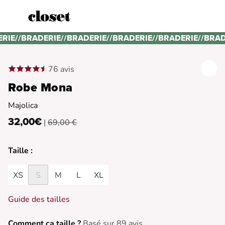
ERIE
//
BRADERIE
//
BRADERIE
//
BRADERIE
//
BRADERIE
//
BRAD
76 avis
Robe Mona
Majolica
32,00€
|
69,00 €
Taille :
XS
S
M
L
XL
Guide des tailles
Comment ça taille ?
Basé sur 89 avis