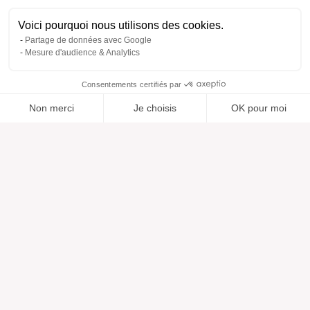
Voici pourquoi nous utilisons des cookies.
Partage de données avec Google
Mesure d'audience & Analytics
Consentements certifiés par
Non merci
Je choisis
OK pour moi
Ajouté à “”
Ajouté à la wishlist
Ajouter à une liste
Voir
Axeptio consent
Plateforme de Gestion du Consentement : Personnalisez vos O
Notre plateforme vous permet d'adapter et de gérer vos paramètr
Aide
À propos
Centre d'aide
Nos marques
Contactez-nous
Les avis
Préférences cookies
Notre vision
Mode responsable
Services
Presse
Morphologies