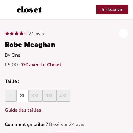
Je découvre
21 avis
Robe Meaghan
By One
65,00 €
0€ avec Le Closet
Taille :
L
XL
XXL
3XL
4XL
Guide des tailles
Comment ça taille ?
Basé sur 24 avis