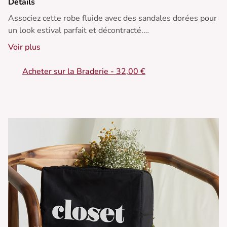
Détails
Associez cette robe fluide avec des sandales dorées pour
un look estival parfait et décontracté.
Voir plus
• Robe longue
• Manches courtes évasées
Acheter sur la Braderie - 32,00 €
• Encolure en V dos
• Découpe froncée à la taille
• Tissu léger et fluide