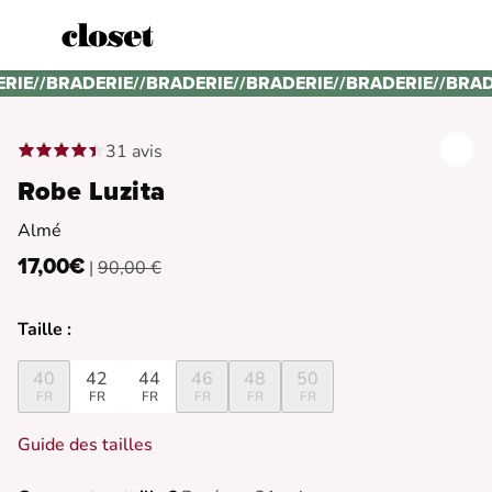
ERIE
//
BRADERIE
//
BRADERIE
//
BRADERIE
//
BRADERIE
//
BRAD
31 avis
Robe Luzita
Almé
17,00€
|
90,00 €
Taille :
40
42
44
46
48
50
FR
FR
FR
FR
FR
FR
Guide des tailles