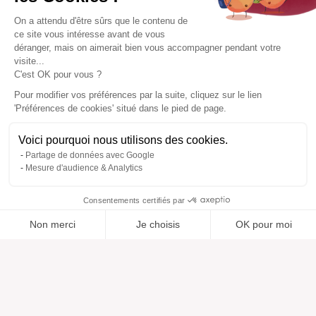
On a attendu d'être sûrs que le contenu de
ce site vous intéresse avant de vous
déranger, mais on aimerait bien vous accompagner pendant votre
visite...
C'est OK pour vous ?
Pour modifier vos préférences par la suite, cliquez sur le lien
'Préférences de cookies' situé dans le pied de page.
Voici pourquoi nous utilisons des cookies.
Partage de données avec Google
Mesure d'audience & Analytics
Consentements certifiés par
Non merci
Je choisis
OK pour moi
Ajouté à “”
Ajouté à la wishlist
Ajouter à une liste
Voir
Axeptio consent
Plateforme de Gestion du Consentement : Personnalisez vos O
Notre plateforme vous permet d'adapter et de gérer vos paramètr
Aide
À propos