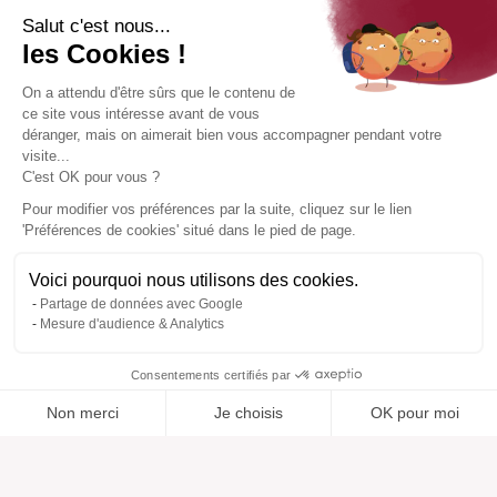
Salut c'est nous...
les Cookies !
On a attendu d'être sûrs que le contenu de
ce site vous intéresse avant de vous
déranger, mais on aimerait bien vous accompagner pendant votre
visite...
C'est OK pour vous ?
Pour modifier vos préférences par la suite, cliquez sur le lien
'Préférences de cookies' situé dans le pied de page.
Voici pourquoi nous utilisons des cookies.
Partage de données avec Google
Mesure d'audience & Analytics
Consentements certifiés par
Non merci
Je choisis
OK pour moi
Ajouté à “”
Ajouté à la wishlist
Ajouter à une liste
Voir
Axeptio consent
Plateforme de Gestion du Consentement : Personnalisez vos O
Notre plateforme vous permet d'adapter et de gérer vos paramètr