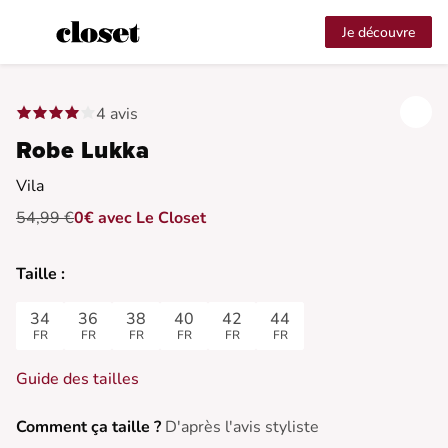
Je découvre
4 avis
Robe Lukka
Vila
54,99 €
0€ avec Le Closet
Taille :
34
36
38
40
42
44
FR
FR
FR
FR
FR
FR
Guide des tailles
Comment ça taille ?
D'après l'avis styliste