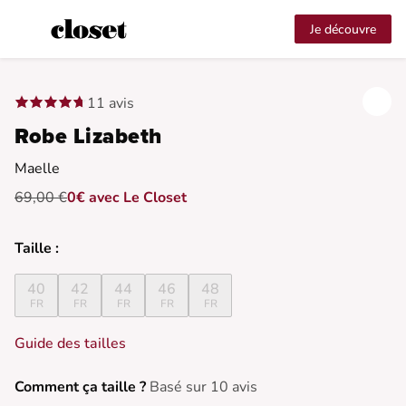
Je découvre
11 avis
Robe Lizabeth
Maelle
69,00 €
0€ avec Le Closet
Taille :
40
42
44
46
48
FR
FR
FR
FR
FR
Guide des tailles
Comment ça taille ?
Basé sur 10 avis