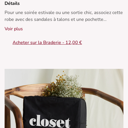
Détails
Pour une soirée estivale ou une sortie chic, associez cette
robe avec des sandales à talons et une pochette
élégante. Ajoutez des bijoux dorés pour une touche de
Voir plus
glamour. Parfait pour l'été.
Acheter sur la Braderie - 12,00 €
• Robe mi-longue
• Coupe ajustée à la taille
• Dos ouvert élégant
• Sans manches
• Encolure haute