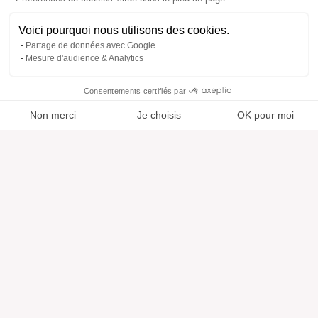
Voici pourquoi nous utilisons des cookies.
Partage de données avec Google
Mesure d'audience & Analytics
Consentements certifiés par
Non merci
Je choisis
OK pour moi
Ajouté à “”
Ajouté à la wishlist
Ajouter à une liste
Voir
Axeptio consent
Plateforme de Gestion du Consentement : Personnalisez vos O
Notre plateforme vous permet d'adapter et de gérer vos paramètr
Aide
À propos
Centre d'aide
Nos marques
Contactez-nous
Les avis
Préférences cookies
Notre vision
Mode responsable
Services
Presse
Morphologies