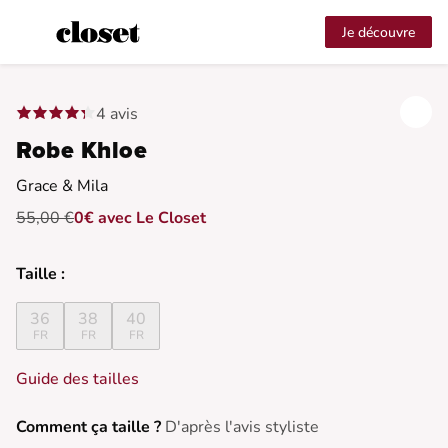
Je découvre
4 avis
Robe Khloe
Grace & Mila
55,00 €
0€ avec Le Closet
Taille :
36
38
40
FR
FR
FR
Guide des tailles
Comment ça taille ?
D'après l'avis styliste