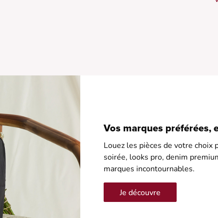
u
• 
•
•
•
•
•
Vos marques préférées, en
Louez les pièces de votre choix p
soirée, looks pro, denim premiu
marques incontournables.
Je découvre