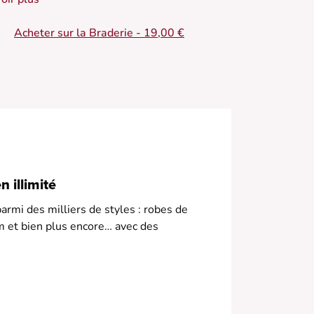
ne élégance estivale.
Acheter sur la Braderie - 19,00 €
Robe longue imprimé bleu et rose
 Taille élastiquée pour une silhouette définie
 Jupe à volants pour une allure dansante
 Encolure croisée avec bouton-pression
 Profond décolleté V au dos avec un lien
 Manches courtes papillon
• Robe doublée
 illimité
armi des milliers de styles : robes de
m et bien plus encore… avec des