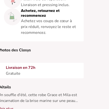
Livraison et pressing inclus.
Achetez, retournez et
recommencez
Achetez vos coups de cœur à
prix réduit, renvoyez le reste et
recommencez.
hotos des Closys
Livraison en 72h
Gratuite
étails
n souffle d'été, cette robe Grace et Mila est
'incarnation de la brise marine sur une peau
orée. Associez-la à des sandales à talons pour
oir plus