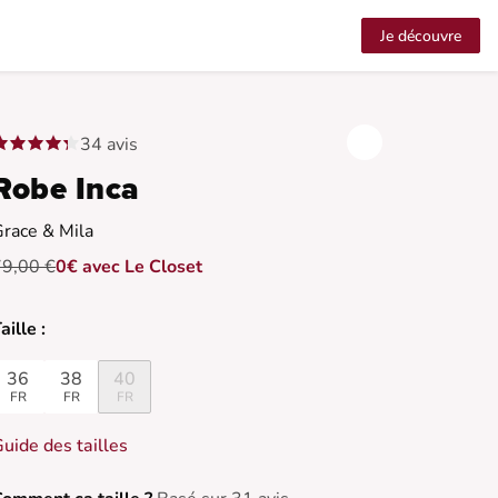
Je découvre
34 avis
Robe Inca
race & Mila
79,00 €
0€ avec Le Closet
aille :
36
38
40
FR
FR
FR
uide des tailles