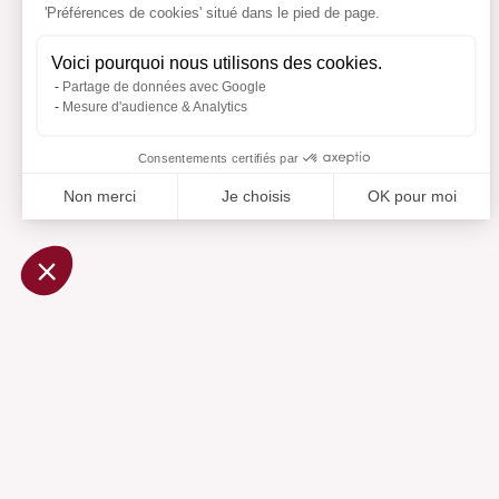
'Préférences de cookies' situé dans le pied de page.
Voici pourquoi nous utilisons des cookies.
Partage de données avec Google
Mesure d'audience & Analytics
Consentements certifiés par
Non merci
Je choisis
OK pour moi
Axeptio consent
Plateforme de Gestion du Consentement : Personnalisez vo
Notre plateforme vous permet d'adapter et de gérer vos param
Ajouté 
Aj
Aide
Centre d'aide
Contactez-nous
Préférences cookies