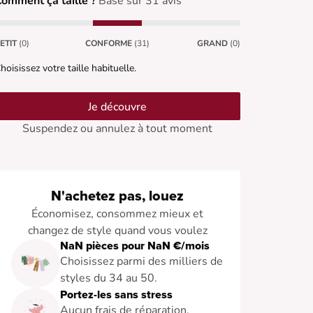
omment ça taille ?
Basé sur 31 avis
ETIT
(0)
CONFORME
(31)
GRAND
(0)
hoisissez votre taille habituelle.
Je découvre
Suspendez ou annulez à tout moment
N'achetez pas, louez
Économisez, consommez mieux et
changez de style quand vous voulez
NaN pièces pour NaN €/mois
Choisissez parmi des milliers de
styles du 34 au 50.
Portez-les sans stress
Aucun frais de réparation.