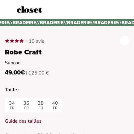
ERIE
//
BRADERIE
//
BRADERIE
//
BRADERIE
//
BRADERIE
//
BRAD
10 avis
Robe Craft
Suncoo
49,00€
|
125,00 €
Taille :
34
36
38
40
FR
FR
FR
FR
Guide des tailles