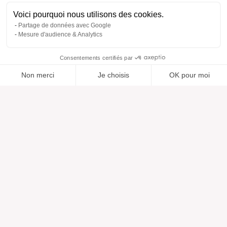
Voici pourquoi nous utilisons des cookies.
Partage de données avec Google
Mesure d'audience & Analytics
Consentements certifiés par
Non merci
Je choisis
OK pour moi
Ajouté à “”
Ajouté à la wishlist
Ajouter à une liste
Voir
Axeptio consent
Plateforme de Gestion du Consentement : Personnalisez vos O
Notre plateforme vous permet d'adapter et de gérer vos paramètr
Aide
À propos
Centre d'aide
Nos marques
Contactez-nous
Les avis
Préférences cookies
Notre vision
Mode responsable
Services
Presse
Morphologies