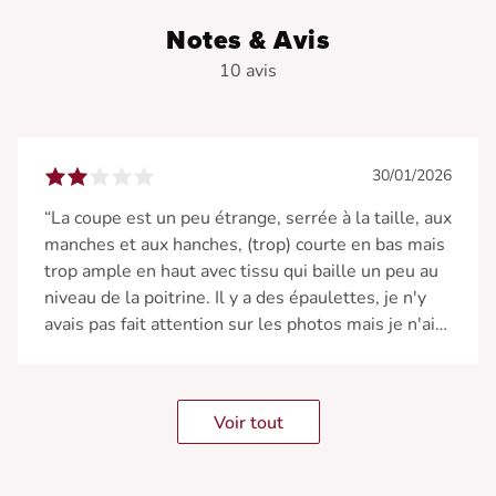
• Resserée à la taille
• Manches longues
Notes & Avis
• Motif floral
10 avis
30/01/2026
“La coupe est un peu étrange, serrée à la taille, aux
manches et aux hanches, (trop) courte en bas mais
trop ample en haut avec tissu qui baille un peu au
niveau de la poitrine. Il y a des épaulettes, je n'y
avais pas fait attention sur les photos mais je n'ai
pas du tout aimé l'effet. Bref je l'ai portée pour
rester chez moi mais je ne conseille pas !”
Voir tout