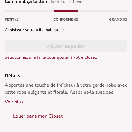
Comment ça taille ?
Basé sur 10 avis
PETIT
(1)
CONFORME
(9)
GRAND
(0)
Choisissez votre taille habituelle.
Ajouter au panier
Sélectionnez une taille pour ajouter à votre Closet.
Détails
Apportez une touche de fraîcheur à votre garde-robe avec
cette robe élégante et florale. Associez-la avec des
bottines noires et une veste en cuir pour un look hivernal
Voir plus
tendance et confortable.
Louer dans mon Closet
• Robe courte
• Col en V cache-cœur