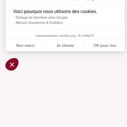
Voici pourquoi nous utilisons des cookies.
Partage de données avec Google
Mesure d'audience & Analytics
Consentements certifiés par
Non merci
Je choisis
OK pour moi
Axeptio consent
Plateforme de Gestion du Consentement : Personnalisez vo
Notre plateforme vous permet d'adapter et de gérer vos param
Ajouté 
Aj
Aide
Centre d'aide
Contactez-nous
Préférences cookies