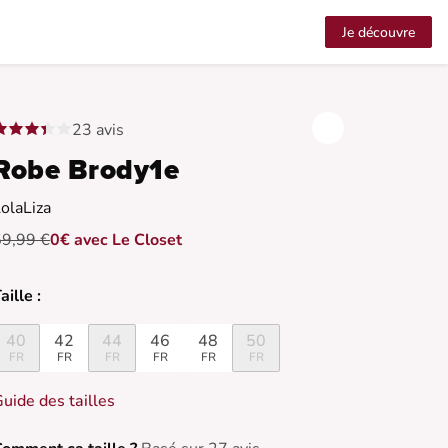
Je découvre
23 avis
Robe Brody1e
olaLiza
59,99 €
0€ avec Le Closet
aille :
40
42
44
46
48
50
FR
FR
FR
FR
FR
FR
uide des tailles