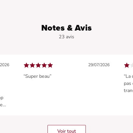
Notes & Avis
23 avis
/2026
29/07/2026
“Super beau”
“La 
pas 
tran
op
ne
Voir tout