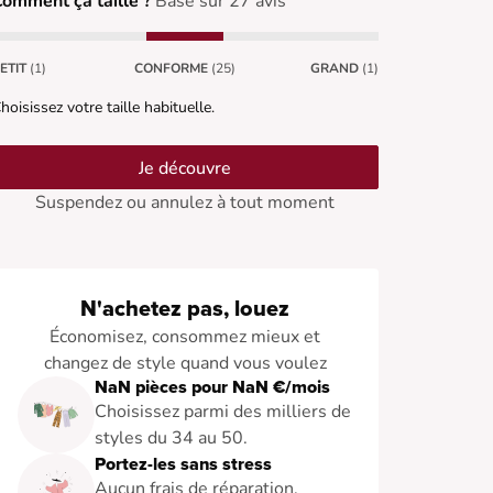
omment ça taille ?
Basé sur 27 avis
ETIT
(1)
CONFORME
(25)
GRAND
(1)
hoisissez votre taille habituelle.
Je découvre
Suspendez ou annulez à tout moment
N'achetez pas, louez
Économisez, consommez mieux et
changez de style quand vous voulez
NaN pièces pour NaN €/mois
Choisissez parmi des milliers de
styles du 34 au 50.
Portez-les sans stress
Aucun frais de réparation.