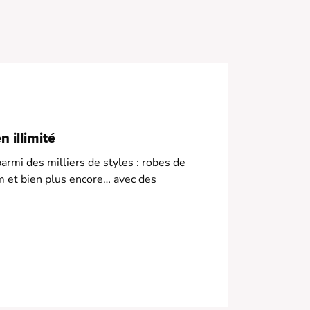
 Coupe fluide
 Col en V
 Motif broderie
 illimité
armi des milliers de styles : robes de
m et bien plus encore… avec des