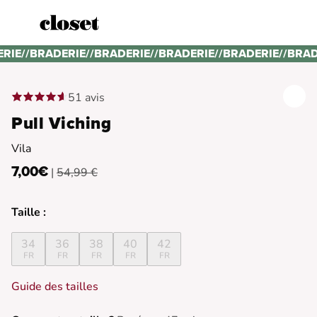
ERIE
//
BRADERIE
//
BRADERIE
//
BRADERIE
//
BRADERIE
//
BRAD
51 avis
Pull Viching
Vila
7,00€
|
54,99 €
Taille :
34
36
38
40
42
FR
FR
FR
FR
FR
Guide des tailles