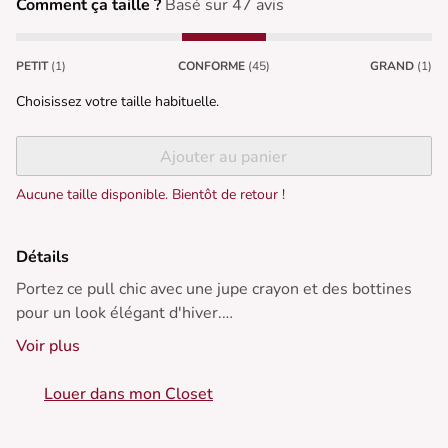
Comment ça taille ?
Basé sur 47 avis
PETIT
(1)
CONFORME
(45)
GRAND
(1)
Choisissez votre taille habituelle.
Ajouter au panier
Aucune taille disponible. Bientôt de retour !
Détails
Portez ce pull chic avec une jupe crayon et des bottines
pour un look élégant d'hiver.
Voir plus
• Pull en coton
• Manches longues
Louer dans mon Closet
• Col rond
• Boutons décoratifs