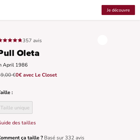
Je découvre
357 avis
Pull Oleta
n April 1986
49,00 €
0€ avec Le Closet
aille :
Taille unique
uide des tailles
omment ça taille ?
Basé sur 332 avis