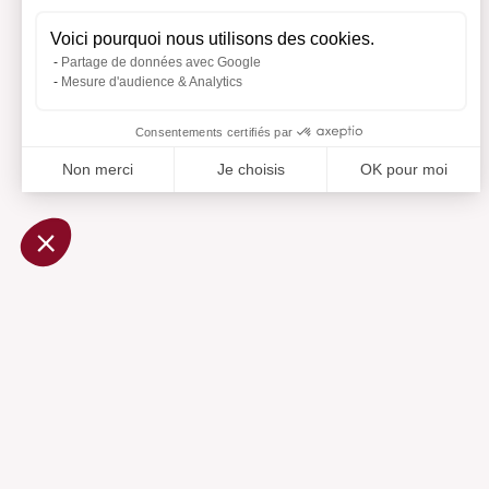
Voici pourquoi nous utilisons des cookies.
Partage de données avec Google
Mesure d'audience & Analytics
Consentements certifiés par
Non merci
Je choisis
OK pour moi
Axeptio consent
Plateforme de Gestion du Consentement : Personnalisez vo
Notre plateforme vous permet d'adapter et de gérer vos param
Ajouté 
Aj
Aide
Centre d'aide
Contactez-nous
Préférences cookies