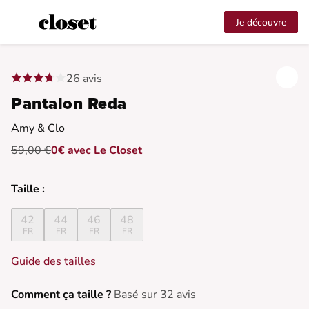
Je découvre
26 avis
Pantalon Reda
Amy & Clo
59,00 €
0€ avec Le Closet
Taille :
42
44
46
48
FR
FR
FR
FR
Guide des tailles
Comment ça taille ?
Basé sur 32 avis