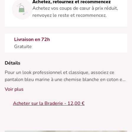
Achetez, retournez et recommencez
Achetez vos coups de cœur à prix réduit,
renvoyez le reste et recommencez.
Livraison en 72h
Gratuite
Détails
Pour un look professionnel et classique, associez ce
pantalon bleu marine à une chemise blanche en coton et
des mocassins en cuir. Ajoutez une ceinture élégante
Voir plus
pour un fini impeccable. Parfait en toute saison.
Acheter sur la Braderie - 12,00 €
• Pantalon ample
• Taille haute
• Jambes larges
• Fermeture à bouton et zip