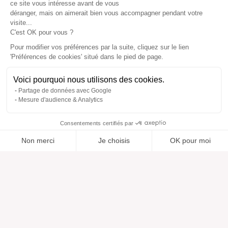
ce site vous intéresse avant de vous
déranger, mais on aimerait bien vous accompagner pendant votre
visite...
C'est OK pour vous ?
Pour modifier vos préférences par la suite, cliquez sur le lien
'Préférences de cookies' situé dans le pied de page.
Voici pourquoi nous utilisons des cookies.
Partage de données avec Google
Mesure d'audience & Analytics
Consentements certifiés par
Non merci
Je choisis
OK pour moi
Ajouté à “”
Ajouté à la wishlist
Ajouter à une liste
Voir
Axeptio consent
Plateforme de Gestion du Consentement : Personnalisez vos O
Notre plateforme vous permet d'adapter et de gérer vos paramètr
Aide
À propos
Centre d'aide
Nos marques