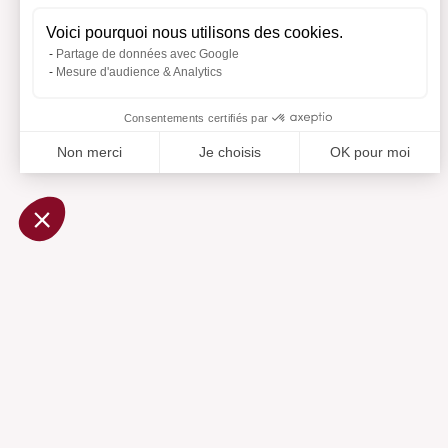
Voici pourquoi nous utilisons des cookies.
Partage de données avec Google
Mesure d'audience & Analytics
Consentements certifiés par
Non merci
Je choisis
OK pour moi
Axeptio consent
Plateforme de Gestion du Consentement : Personnalisez vo
Notre plateforme vous permet d'adapter et de gérer vos param
Ajouté 
Aj
Aide
Centre d'aide
Contactez-nous
Préférences cookies