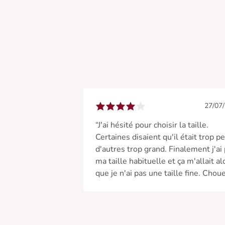
27/07
“J'ai hésité pour choisir la taille.
Certaines disaient qu'il était trop pe
d'autres trop grand. Finalement j'ai 
ma taille habituelle et ça m'allait al
que je n'ai pas une taille fine. Chou
pantalon. La matière est un peu plu
épaisse que ce que j'imaginais”