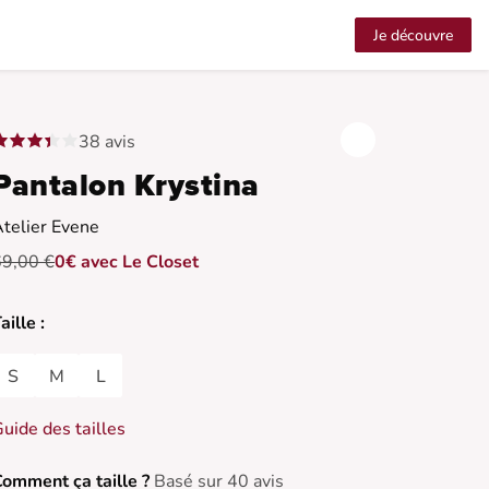
Je découvre
38 avis
Pantalon Krystina
telier Evene
69,00 €
0€ avec Le Closet
aille :
S
M
L
uide des tailles
omment ça taille ?
Basé sur 40 avis