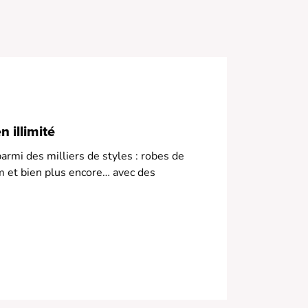
us de confort
heville
• Couleur orange éclatante
 illimité
armi des milliers de styles : robes de
m et bien plus encore… avec des