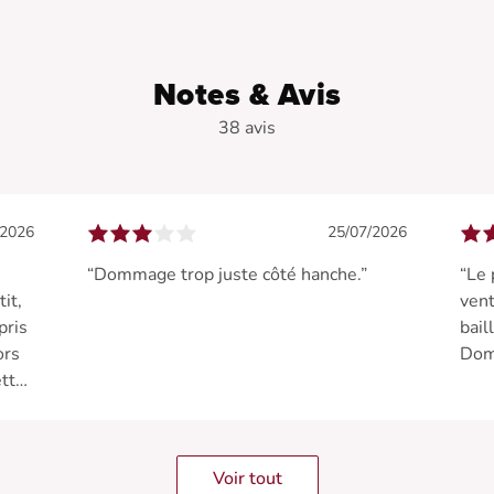
Notes & Avis
38 avis
/2026
25/07/2026
“Dommage trop juste côté hanche.”
“Le 
tit,
vent
pris
bail
ors
Domm
ette
s
Voir tout