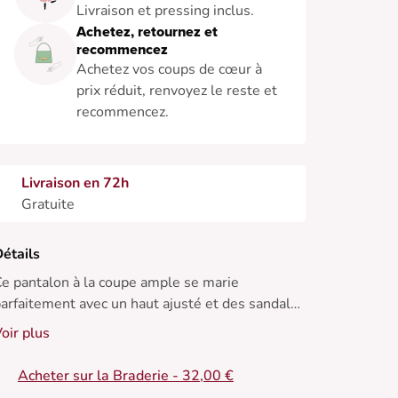
Livraison et pressing inclus.
Achetez, retournez et
recommencez
Achetez vos coups de cœur à
prix réduit, renvoyez le reste et
recommencez.
Livraison en 72h
Gratuite
étails
e pantalon à la coupe ample se marie
arfaitement avec un haut ajusté et des sandales
our un look estival chic.
oir plus
scose et lin
Acheter sur la Braderie - 32,00 €
onfortable