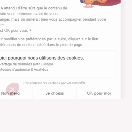
On a attendu d'être sûrs que le contenu de
ce site vous intéresse avant de vous
déranger, mais on aimerait bien vous accompagner pendant votre
visite...
C'est OK pour vous ?
Pour modifier vos préférences par la suite, cliquez sur le lien
'Préférences de cookies' situé dans le pied de page.
Voici pourquoi nous utilisons des cookies.
Partage de données avec Google
Mesure d'audience & Analytics
Consentements certifiés par
Non merci
Je choisis
OK pour moi
Ajouté à “”
Ajouté à la wishlist
Ajouter à une liste
Voir
Axeptio consent
Plateforme de Gestion du Consentement : Personnalisez vos O
Notre plateforme vous permet d'adapter et de gérer vos paramètr
Aide
À propos