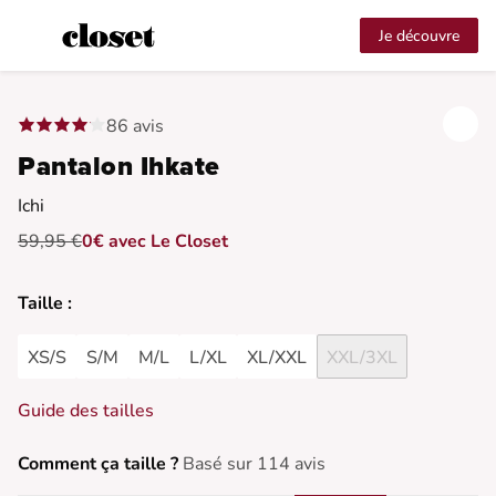
Je découvre
86 avis
Pantalon Ihkate
Ichi
59,95 €
0€ avec Le Closet
Taille :
XS/S
S/M
M/L
L/XL
XL/XXL
XXL/3XL
Guide des tailles
Comment ça taille ?
Basé sur 114 avis