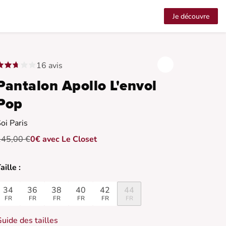
Je découvre
16 avis
Pantalon Apollo L'envol
Pop
oi Paris
145,00 €
0€ avec Le Closet
aille :
34
36
38
40
42
44
FR
FR
FR
FR
FR
FR
uide des tailles