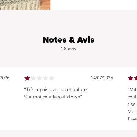
Notes & Avis
16 avis
/2026
14/07/2025
“Très epais avec sa doublure.
“Mit
Sur moi cela faisait clown”
coul
tiss
Mais
J’av
ça, 
flui