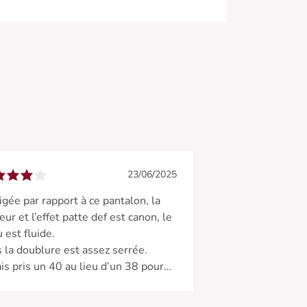
23/06/2025
igée par rapport à ce pantalon, la
eur et l’effet patte def est canon, le
u est fluide.
 la doublure est assez serrée.
ais pris un 40 au lieu d’un 38 pour
ça m’allait mais du coup le tissu
de par dessus était plus « bouffant »