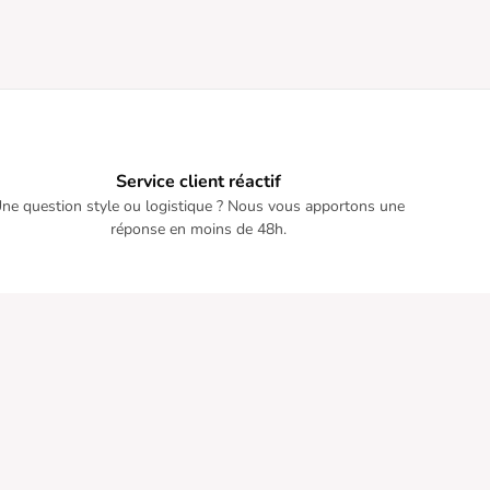
iveau de la taille.
 cependant eu que des compliments
us donc l’effet était la !”
Service client réactif
ne question style ou logistique ? Nous vous apportons une
réponse en moins de 48h.