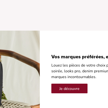
•
•
•
•
•
M
d
Vos marques préférées, en
Louez les pièces de votre choix p
soirée, looks pro, denim premiu
marques incontournables.
Je découvre