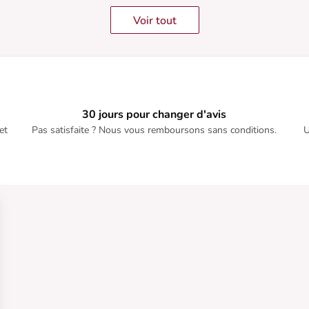
au n
Voir tout
J’ai
dess
30 jours pour changer d'avis
et
Pas satisfaite ? Nous vous remboursons sans conditions.
U