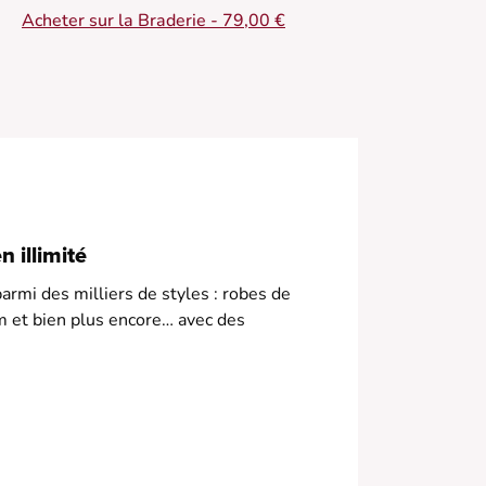
 Pantalon fluide
Acheter sur la Braderie - 79,00 €
 Coupe large et ample
 Taille haute avec ceinture
 Motif imprimé vibrant
 Plissé élégant
odèle qui taille petit, privilégiez la taille au
essus.
 illimité
armi des milliers de styles : robes de
m et bien plus encore… avec des