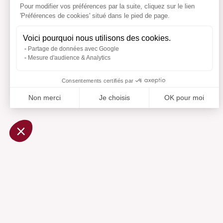
Pour modifier vos préférences par la suite, cliquez sur le lien
'Préférences de cookies' situé dans le pied de page.
Voici pourquoi nous utilisons des cookies.
Partage de données avec Google
Mesure d'audience & Analytics
Consentements certifiés par
Non merci
Je choisis
OK pour moi
Axeptio consent
Plateforme de Gestion du Consentement : Personnalisez vo
Notre plateforme vous permet d'adapter et de gérer vos param
Ajouté 
Aj
Aide
Centre d'aide
Contactez-nous