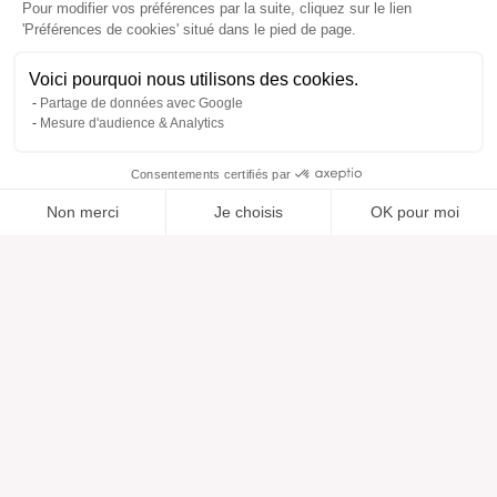
Pour modifier vos préférences par la suite, cliquez sur le lien
'Préférences de cookies' situé dans le pied de page.
Voici pourquoi nous utilisons des cookies.
Partage de données avec Google
Mesure d'audience & Analytics
Consentements certifiés par
Non merci
Je choisis
OK pour moi
Ajouté à “”
Ajouté à la wishlist
Ajouter à une liste
Voir
Axeptio consent
Plateforme de Gestion du Consentement : Personnalisez vos O
Notre plateforme vous permet d'adapter et de gérer vos paramètr
Aide
À propos
Centre d'aide
Nos marques
Contactez-nous
Les avis
Préférences cookies
Notre vision
Mode responsable
Services