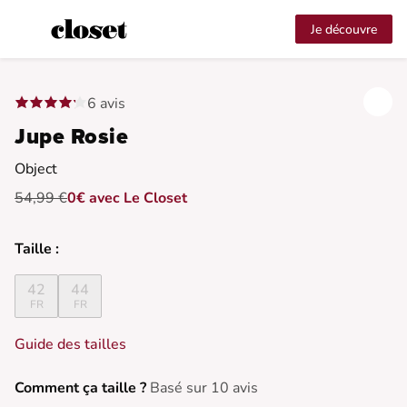
Je découvre
6 avis
Jupe Rosie
Object
54,99 €
0€ avec Le Closet
Taille :
42
44
FR
FR
Guide des tailles
Comment ça taille ?
Basé sur 10 avis