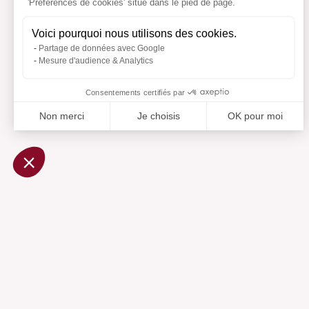
'Préférences de cookies' situé dans le pied de page.
Voici pourquoi nous utilisons des cookies.
Partage de données avec Google
Mesure d'audience & Analytics
Consentements certifiés par
Non merci
Je choisis
OK pour moi
Axeptio consent
Plateforme de Gestion du Consentement : Personnalisez vo
Notre plateforme vous permet d'adapter et de gérer vos param
Ajouté 
Aj
Aide
Centre d'aide
Contactez-nous
Préférences cookies