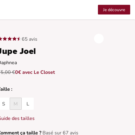
Je découvre
65 avis
Jupe Joel
Daphnea
75,00 €
0€ avec Le Closet
aille :
S
M
L
uide des tailles
omment ça taille ?
Basé sur 67 avis