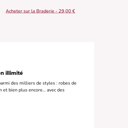
 Jupe longue en coton
Acheter sur la Braderie - 29,00 €
 Taille élastiquée
 Motif imprimé
 Coupe fluide
 Broderie délicate
 illimité
armi des milliers de styles : robes de
m et bien plus encore… avec des