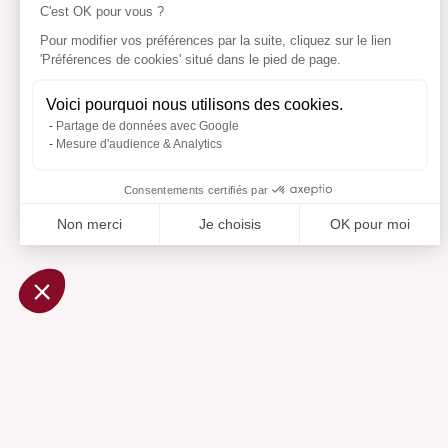
C'est OK pour vous ?
Pour modifier vos préférences par la suite, cliquez sur le lien
'Préférences de cookies' situé dans le pied de page.
Voici pourquoi nous utilisons des cookies.
Partage de données avec Google
Mesure d'audience & Analytics
Consentements certifiés par
Non merci
Je choisis
OK pour moi
Axeptio consent
Plateforme de Gestion du Consentement : Personnalisez vo
Notre plateforme vous permet d'adapter et de gérer vos param
Ajouté 
Aj
Aide
Centre d'aide