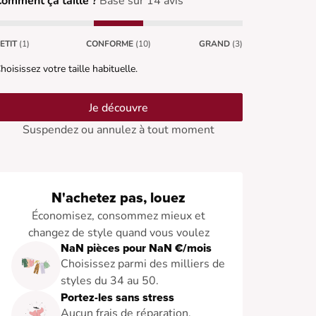
omment ça taille ?
Basé sur 14 avis
ETIT
(1)
CONFORME
(10)
GRAND
(3)
hoisissez votre taille habituelle.
Je découvre
Suspendez ou annulez à tout moment
N'achetez pas, louez
Économisez, consommez mieux et
changez de style quand vous voulez
NaN pièces pour NaN €/mois
Choisissez parmi des milliers de
styles du 34 au 50.
Portez-les sans stress
Aucun frais de réparation.