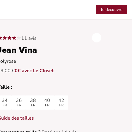
Je découvre
11 avis
Jean Vina
olyrose
49,00 €
0€ avec Le Closet
aille :
34
36
38
40
42
FR
FR
FR
FR
FR
uide des tailles