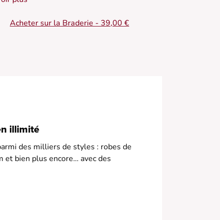
 Jean à jambes larges
Acheter sur la Braderie - 39,00 €
 Coupe ample et fluide
 Taille haute flatteuse
 Denim léger
 Rendu décontracté
 illimité
armi des milliers de styles : robes de
m et bien plus encore… avec des