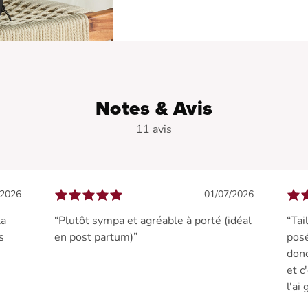
Notes & Avis
11 avis
/2026
01/07/2026
la
“Plutôt sympa et agréable à porté (idéal
“Tai
s
en post partum)”
pos
donc
et c
l'ai 