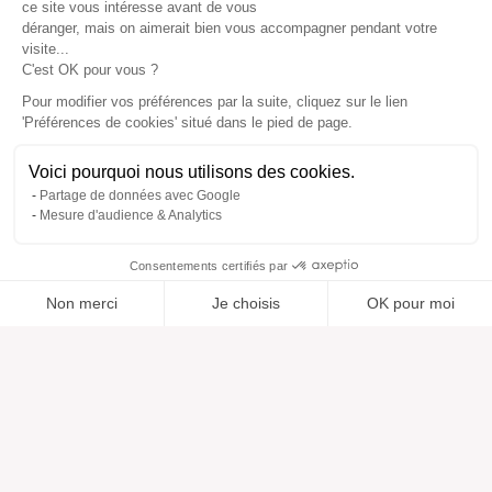
ce site vous intéresse avant de vous
déranger, mais on aimerait bien vous accompagner pendant votre
visite...
C'est OK pour vous ?
Pour modifier vos préférences par la suite, cliquez sur le lien
'Préférences de cookies' situé dans le pied de page.
Voici pourquoi nous utilisons des cookies.
Partage de données avec Google
Mesure d'audience & Analytics
Consentements certifiés par
Non merci
Je choisis
OK pour moi
Ajouté à “”
Ajouté à la wishlist
Ajouter à une liste
Voir
Axeptio consent
Plateforme de Gestion du Consentement : Personnalisez vos O
Notre plateforme vous permet d'adapter et de gérer vos paramètr
Aide
À propos
Centre d'aide
Nos marques