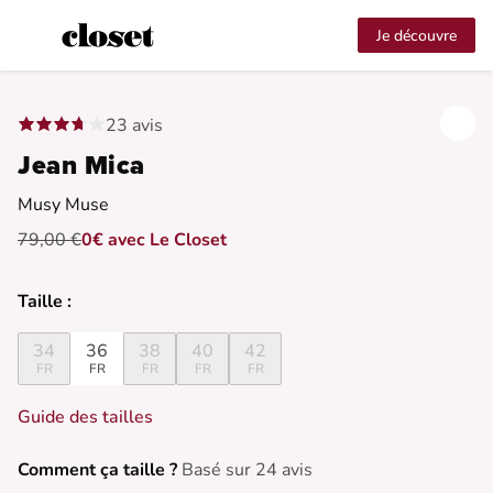
Je découvre
23 avis
Jean Mica
Musy Muse
79,00 €
0€ avec Le Closet
Taille :
34
36
38
40
42
FR
FR
FR
FR
FR
Guide des tailles
Comment ça taille ?
Basé sur 24 avis