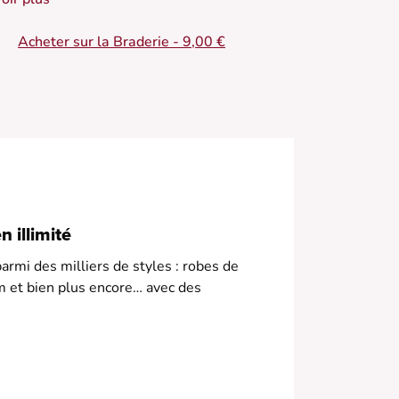
luide pour une touche de sophistication. Idéal
our les journées chaudes d'été !
Acheter sur la Braderie - 9,00 €
 Haut court en coton
 Manches bouffantes
 Décolleté dos plongeant
 Nœud à l'arrière
 Texture à motifs
 illimité
armi des milliers de styles : robes de
m et bien plus encore… avec des