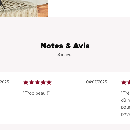
Notes & Avis
36 avis
/2025
04/07/2025
“Trop beau !”
“Trè
dû m
pour
phys