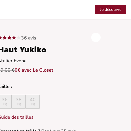
Je découvre
36 avis
Haut Yukiko
telier Evene
49,00 €
0€ avec Le Closet
aille :
36
38
40
FR
FR
FR
uide des tailles