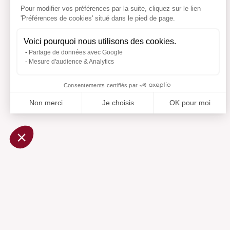
Pour modifier vos préférences par la suite, cliquez sur le lien
'Préférences de cookies' situé dans le pied de page.
Voici pourquoi nous utilisons des cookies.
Partage de données avec Google
Mesure d'audience & Analytics
Consentements certifiés par
Non merci
Je choisis
OK pour moi
Axeptio consent
Plateforme de Gestion du Consentement : Personnalisez vo
Notre plateforme vous permet d'adapter et de gérer vos param
Ajouté 
Aj
Aide
Centre d'aide
Contactez-nous