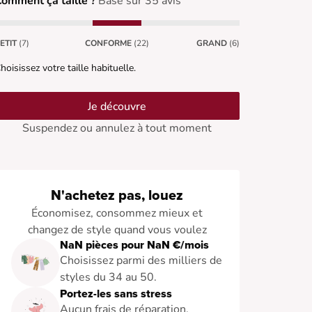
omment ça taille ?
Basé sur 35 avis
ETIT
(7)
CONFORME
(22)
GRAND
(6)
hoisissez votre taille habituelle.
Je découvre
Suspendez ou annulez à tout moment
N'achetez pas, louez
Économisez, consommez mieux et
changez de style quand vous voulez
NaN pièces pour NaN €/mois
Choisissez parmi des milliers de
styles du 34 au 50.
Portez-les sans stress
Aucun frais de réparation.