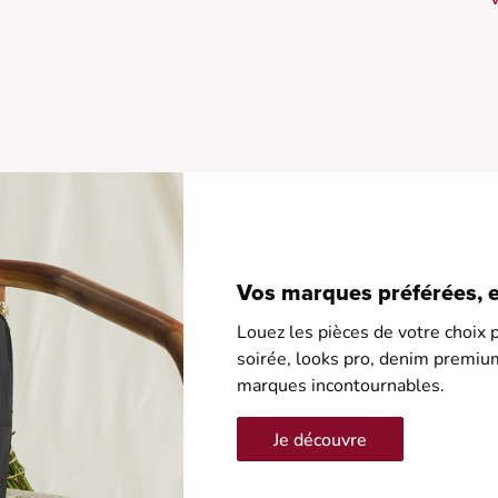
f
p
•
•
•
•
•
Vos marques préférées, en
Louez les pièces de votre choix p
soirée, looks pro, denim premiu
marques incontournables.
Je découvre