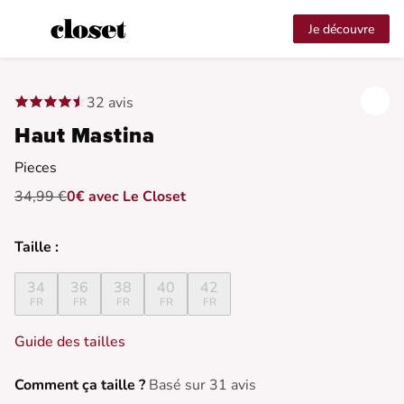
Je découvre
32 avis
Haut Mastina
Pieces
34,99 €
0€ avec Le Closet
Taille :
34
36
38
40
42
FR
FR
FR
FR
FR
Guide des tailles
Comment ça taille ?
Basé sur 31 avis