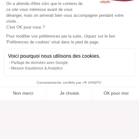
On a attendu d'être sûrs que le contenu de
ce site vous intéresse avant de vous
déranger, mais on aimerait bien vous accompagner pendant votre
visite...
C'est OK pour vous ?
Pour modifier vos préférences par la suite, cliquez sur le lien
'Préférences de cookies' situé dans le pied de page.
Voici pourquoi nous utilisons des cookies.
Partage de données avec Google
Mesure d'audience & Analytics
Consentements certifiés par
Non merci
Je choisis
OK pour moi
Ajouté à “”
Ajouté à la wishlist
Ajouter à une liste
Voir
Axeptio consent
Plateforme de Gestion du Consentement : Personnalisez vos O
Notre plateforme vous permet d'adapter et de gérer vos paramètr
Aide
À propos