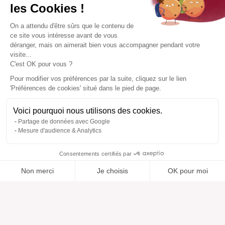
les Cookies !
On a attendu d'être sûrs que le contenu de
ce site vous intéresse avant de vous
déranger, mais on aimerait bien vous accompagner pendant votre
visite...
C'est OK pour vous ?
Pour modifier vos préférences par la suite, cliquez sur le lien
'Préférences de cookies' situé dans le pied de page.
Voici pourquoi nous utilisons des cookies.
Partage de données avec Google
Mesure d'audience & Analytics
Consentements certifiés par
Non merci
Je choisis
OK pour moi
Ajouté à “”
Ajouté à la wishlist
Ajouter à une liste
Voir
Axeptio consent
Plateforme de Gestion du Consentement : Personnalisez vos O
Notre plateforme vous permet d'adapter et de gérer vos paramètr
Aide
À propos