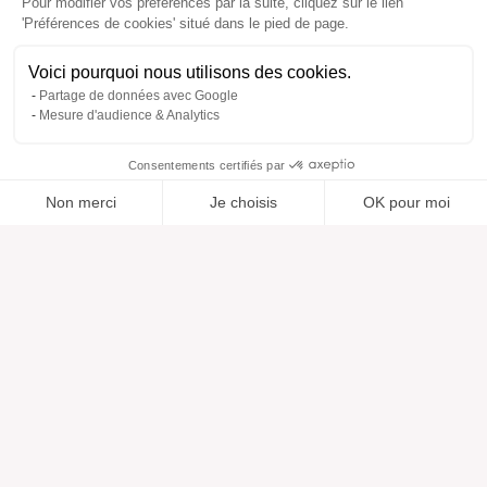
Pour modifier vos préférences par la suite, cliquez sur le lien
'Préférences de cookies' situé dans le pied de page.
Voici pourquoi nous utilisons des cookies.
Partage de données avec Google
Mesure d'audience & Analytics
Consentements certifiés par
Non merci
Je choisis
OK pour moi
Ajouté à “”
Ajouté à la wishlist
Ajouter à une liste
Voir
Axeptio consent
Plateforme de Gestion du Consentement : Personnalisez vos O
Notre plateforme vous permet d'adapter et de gérer vos paramètr
Aide
À propos
Centre d'aide
Nos marques
Contactez-nous
Les avis
Préférences cookies
Notre vision
Mode responsable
Services
Presse