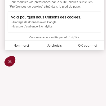
Pour modifier vos préférences par la suite, cliquez sur le lien
'Préférences de cookies' situé dans le pied de page.
Voici pourquoi nous utilisons des cookies.
Partage de données avec Google
Mesure d'audience & Analytics
Consentements certifiés par
Non merci
Je choisis
OK pour moi
Axeptio consent
Plateforme de Gestion du Consentement : Personnalisez vo
Notre plateforme vous permet d'adapter et de gérer vos param
Ajouté 
Aj
Aide
Centre d'aide
Contactez-nous