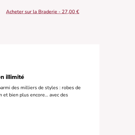
 Top en maille côtelée
 Encolure avec dentelle délicate
Acheter sur la Braderie - 27,00 €
 Coupe ajustée flatteuse
 Sans manches pour plus de fraîcheur
 Teinte lumineuse jaune
 illimité
armi des milliers de styles : robes de
m et bien plus encore… avec des