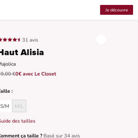
Je découvre
31 avis
Haut Alisia
ajolica
49,00 €
0€ avec Le Closet
aille :
S/M
M/L
uide des tailles
omment ça taille ?
Basé sur 34 avis