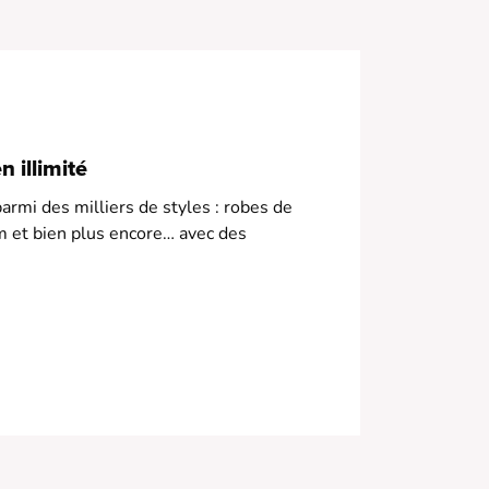
• Manches longues
 Fermeture par boutons bijoux
 Texture douce et confortable
 illimité
armi des milliers de styles : robes de
m et bien plus encore… avec des