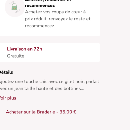
recommencez
Achetez vos coups de cœur à
prix réduit, renvoyez le reste et
recommencez.
Livraison en 72h
Gratuite
étails
joutez une touche chic avec ce gilet noir, parfait
vec un jean taille haute et des bottines
légantes. Idéal pour réchauffer vos journées
oir plus
ivernales.
Acheter sur la Braderie - 35,00 €
 Gilet classique
• Coupe légèrement ample