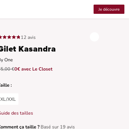
Je découvre
12 avis
Gilet Kasandra
By One
65,00 €
0€ avec Le Closet
aille :
XL/XXL
uide des tailles
omment ça taille ?
Basé sur 19 avis