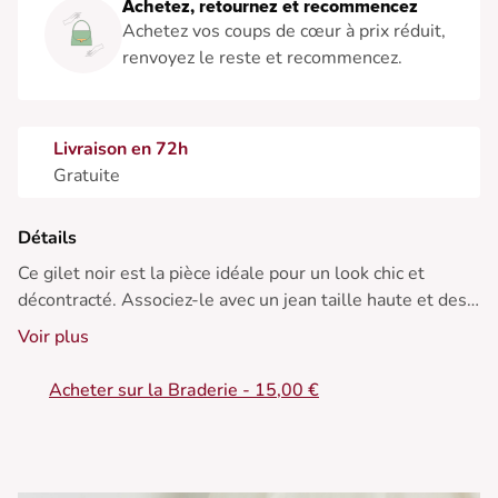
Achetez, retournez et recommencez
Achetez vos coups de cœur à prix réduit,
renvoyez le reste et recommencez.
Livraison en 72h
Gratuite
Détails
Ce gilet noir est la pièce idéale pour un look chic et
décontracté. Associez-le avec un jean taille haute et des
bottines pour une allure élégante, ou portez-le sur une
Voir plus
robe fluide pour une touche de sophistication. Parfait en
toute saison.
Acheter sur la Braderie - 15,00 €
• Gilet en maille
• Manches longues
• Boutons dorés