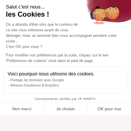
Salut c'est nous...
les Cookies !
On a attendu d'être sûrs que le contenu de
ce site vous intéresse avant de vous
déranger, mais on aimerait bien vous accompagner pendant votre
visite...
C'est OK pour vous ?
Pour modifier vos préférences par la suite, cliquez sur le lien
'Préférences de cookies' situé dans le pied de page.
Voici pourquoi nous utilisons des cookies.
Partage de données avec Google
Mesure d'audience & Analytics
Consentements certifiés par
Non merci
Je choisis
OK pour moi
Ajouté à “”
Ajouté à la wishlist
Ajouter à une liste
Voir
Axeptio consent
Plateforme de Gestion du Consentement : Personnalisez vos O
Notre plateforme vous permet d'adapter et de gérer vos paramètr