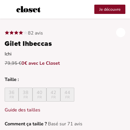
Je découvre
82 avis
Gilet Ihbeccas
Ichi
79,95 €
0€ avec Le Closet
Taille :
36
38
40
42
44
FR
FR
FR
FR
FR
Guide des tailles
Comment ça taille ?
Basé sur 71 avis