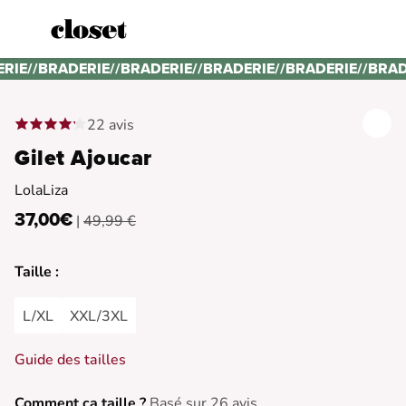
ERIE
//
BRADERIE
//
BRADERIE
//
BRADERIE
//
BRADERIE
//
BRAD
22 avis
Gilet Ajoucar
LolaLiza
37,00€
|
49,99 €
Taille :
L/XL
XXL/3XL
Guide des tailles
Comment ça taille ?
Basé sur 26 avis