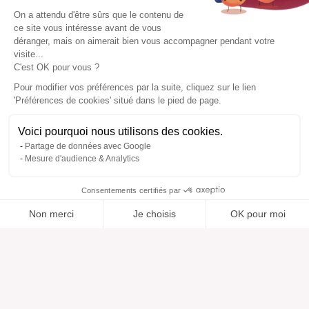
On a attendu d'être sûrs que le contenu de
ce site vous intéresse avant de vous
déranger, mais on aimerait bien vous accompagner pendant votre
visite...
C'est OK pour vous ?
Pour modifier vos préférences par la suite, cliquez sur le lien
'Préférences de cookies' situé dans le pied de page.
Voici pourquoi nous utilisons des cookies.
Partage de données avec Google
Mesure d'audience & Analytics
Consentements certifiés par
Non merci
Je choisis
OK pour moi
Ajouté à “”
Ajouté à la wishlist
Ajouter à une liste
Voir
Axeptio consent
Plateforme de Gestion du Consentement : Personnalisez vos O
Notre plateforme vous permet d'adapter et de gérer vos paramètr
Aide
À propos