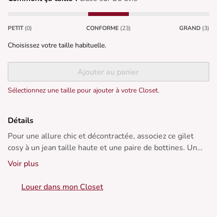
PETIT
(0)
CONFORME
(23)
GRAND
(3)
Choisissez votre taille habituelle.
Ajouter au panier
Sélectionnez une taille pour ajouter à votre Closet.
Détails
Pour une allure chic et décontractée, associez ce gilet
cosy à un jean taille haute et une paire de bottines. Un
choix parfait, quelles que soient les saisons.
Voir plus
• Gilet à manches trois-quarts
Louer dans mon Closet
• Coupe droite confortable
• Détails ajourés